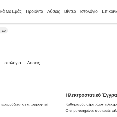
ικά Με Εμάς
Προϊόντα
Λύσεις
Βίντεο
Ιστολόγιο
Επικοιν
emap
Ιστολόγιο
Λύσεις
Ηλεκτροστατικό Έγγρ
υ εφαρμόζεται σε απορροφητή
Καθαρισμός αέρα Χαρτί ηλεκτρ
Οπτιμοποιημένες συσκευές φι