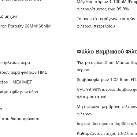
Μέγεθος πόρων 1-100μM Φαρμα
φιλτραρίσματος έως 99,9%
AZ μηχανή
Το ανοικτό τετράγωνο τρυπών
micron Porosity 68MM*68MM
φίλτρων πετρελαίου
Φύλλο Βαμβακιού Φίλ
υ φίλτρων αέρα
Φίλτρο αερίου 2mm Μάσκα Βαμβ
αερίου
λτρων αέρα φίλτρων HME
βαμβάκι φίλτρων 1.02.6mm H13
ρο αέρα HME/HMEF
VFE 99,99% ιατρικό βαμβάκι φ
ράφου φίλτρων αέρα
ηλεκτροστατικό
Μη υφαμένη μεμβράνη φίλτρων
α
φίλτρων
ο που διαμορφώνεται
Ιατρικό βακτηριακό βαμβάκι φ
Καθαρίζοντας πάχος 1.02.6mm