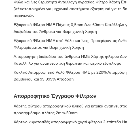
Φύλο και ίνες θερμότητα Ανταλλαγή υγρασίας Φίλτρο Χάρτη Επί
βελτιστοποιημένο για μηχανικά συστήματα εξαερισμού για τη δ
αεραγωγών
Εξαιρετικό Φίλτρο HME Πάχους 0,5mm έως 60mm Κατάλληλο 
Διοξειδίου του Άνθρακα για Βιομηχανική Χρήση
Εξαιρετικό Φίλτρο HME από Ξύλο και Ίνες, Προσφέροντας Ανθ
Φιλτραρίσματος για Βιομηχανική Χρήση
Απορρόφηση διοξειδίου του άνθρακα HME Χάρτης φίλτρου Δυ
Κατάλληλο για αναπνευστική θεραπεία και ιατρικό εξοπλισμό
Κυκλικό Απορροφητικό Ρολό Φίλτρου HME με 220% Απορρόφ
Βαμβακιού και 99,999% Απόδοση
Απορροφητικό Έγγραφο Φίλτρων
Χάρτης φίλτρου απορροφητικού υλικού για ιατρικά αναπνευστ
προσαρμόσιμο πλάτος 2mm-50mm
Χάρτινο κυματοειδές απορροφητικό χαρτί φίλτρου 2 επίπεδα H