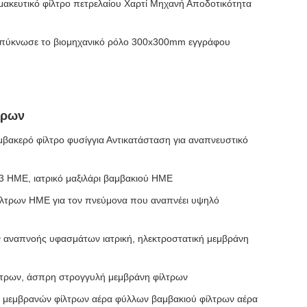
κευτικό φίλτρο πετρελαίου Χαρτί Μηχανή Αποδοτικότητα
 πύκνωσε το βιομηχανικό ρόλο 300x300mm εγγράφου
τρων
ακερό φίλτρο φυσίγγια Αντικατάσταση για αναπνευστικό
 HME, ιατρικό μαξιλάρι βαμβακιού HME
ίλτρων HME για τον πνεύμονα που αναπνέει υψηλό
 αναπνοής υφασμάτων ιατρική, ηλεκτροστατική μεμβράνη
ίλτρων, άσπρη στρογγυλή μεμβράνη φίλτρων
 μεμβρανών φίλτρων αέρα φύλλων βαμβακιού φίλτρων αέρα