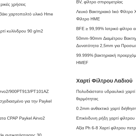
BV, φίλτρο σπιρομετρίας
ρικές χρήσεις
Λευκό Βακτηριακό Ιικό Φίλτρο
μβάκι χαρτοπολτό υλικό Hme
Φίλτρο HME
BFE ≥ 99,99% Ιατρικό φίλτρο α
ρτί κυλίνδρου 90 g/m2
50mm-90mm Διαμέτρου Βακτηρ
Δυνατότητα 2,5mm για Προσωπ
99.999% βακτηριακή προερχόμ
HMEF
Χαρτί Φίλτρου Λαδιού
airvo2/900PT913/PT101AZ
Πολυδιάστατο υδραυλικό χαρτί 
θερμότητας
σχεδιασμένο για την Paykel
0.2mm ανθεκτικό χαρτί διήθησ
ατα CPAP Paykel Airvo2
Επικίνδυνη ρήξη χαρτί φίλτρου
Αξία Ph 6-8 Χαρτί φίλτρου πετ
le αντικατάστασης 30