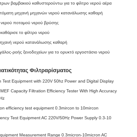
λτρων βαμβακιού καθυστερούντω για το φίλτρο νερού αέρα
υτόματη μηχανή μηχανών νερού κατανάλωσης καθαρή
ο νερού ποταμού νερού βρύσης
 καθάρισε το φίλτρο νερού
μηχανή νερού κατανάλωσης καθαρή
γάλος-ροής ξενοδοχείων για το ορυκτό εργοστάσιο νερού
ατικότητας Φιλτραρίσματος
tion Test Equipment with 220V 50hz Power and Digital Display
F Capacity Filtration Efficiency Tester With High Accuracy
Hz
ction efficiency test equipment 0.3mircon to 10mircon
fficiency Test Equipment AC 220V/50Hz Power Supply 0.3-10
st Equipment Measurement Range 0.3micron-10micron AC