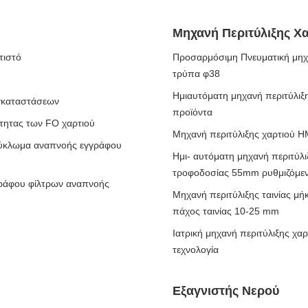
Μηχανή Περιτύλιξης Χα
τιστό
Προσαρμόσιμη Πνευματική μηχ
τρύπα φ38
Ημιαυτόματη μηχανή περιτύλιξ
εγκαταστάσεων
προϊόντα
ότητας των FO χαρτιού
Μηχανή περιτύλιξης χαρτιού H
 κύκλωμα αναπνοής εγγράφου
Ημι- αυτόματη μηχανή περιτύλι
τροφοδοσίας 55mm ρυθμιζόμε
γράφου φίλτρων αναπνοής
Μηχανή περιτύλιξης ταινίας μ
πάχος ταινίας 10-25 mm
Ιατρική μηχανή περιτύλιξης χα
τεχνολογία
Εξαγνιστής Νερού