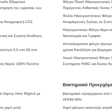
πεδο Εξαιρετικό
Φίλτρο Πάνελ Ηλεκτροστατικό Χ
ιατήρηση της υγρασίας των
Παρέχοντας Ανθεκτικές Λύσεις
Φύλλο Ηλεκτροστατικού Φίλτρ
για Απορροφητή CO2
Απομάκρυνση Σκόνης σε Συστή
Ηλεκτροστατικό Φίλτρο Αέρα σ
εκτική και Συνεπή Απόδοση
Νοσοκομεία και Γραφεία
Αποτελεσματικό φίλτρο ηλεκτρ
νατότητα 0,5 mm 60 mm
χρόνια Κατάλληλο για βιομηχαν
Λευκό Ηλεκτροστατικό Φίλτρο 
ηση Νερού 100% Πούλπα
Συστήματα HVAC και Λύσεις Κ
Βακτηριακό Προερχόμ
ικά Χάρτης Hme 90g/m2 με
βακτηριακό προερχόμενο από
VFE99.99%
me χαρτί ρολό
Χαρτί φίλτρου αναπνοής αναισ