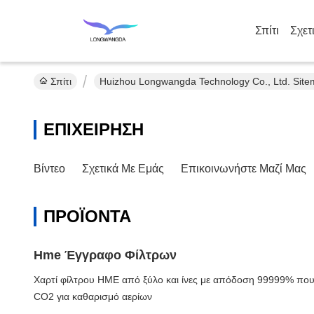
Σπίτι
Σχετ
Σπίτι
Huizhou Longwangda Technology Co., Ltd. Sit
ΕΠΙΧΕΊΡΗΣΗ
Βίντεο
Σχετικά Με Εμάς
Επικοινωνήστε Μαζί Μας
ΠΡΟΪΌΝΤΑ
Hme Έγγραφο Φίλτρων
Χαρτί φίλτρου HME από ξύλο και ίνες με απόδοση 99999% πο
CO2 για καθαρισμό αερίων