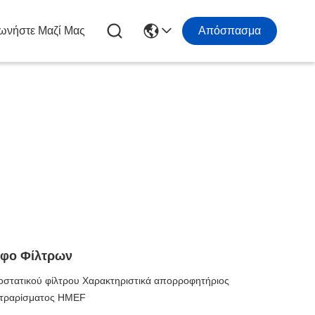
ωνήστε Μαζί Μας
Απόσπασμα
αφο Φίλτρων
οστατικού φίλτρου Χαρακτηριστικά απορροφητήριος
λτραρίσματος HMEF