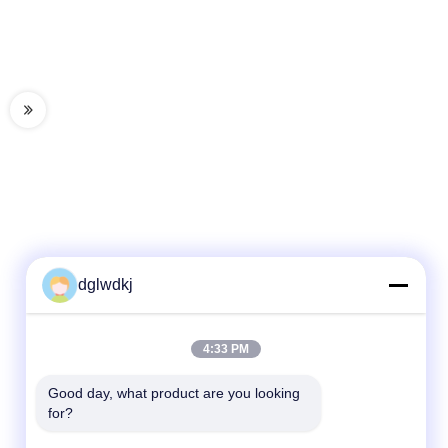
dglwdkj
Γρήγορη επικοινωνία
4:33 PM
Τηλεφώνημα
86-135-4928-4581
Good day, what product are you looking 
for?
Ηλεκτρονικό