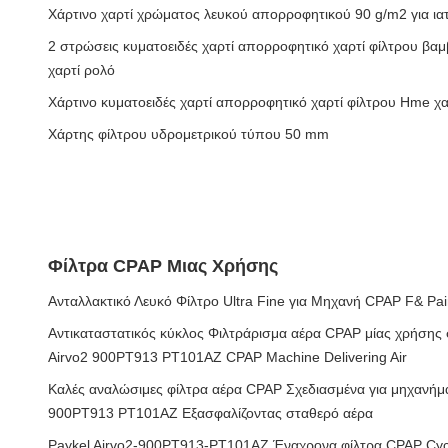
Χάρτινο χαρτί χρώματος λευκού απορροφητικού 90 g/m2 για ιατ
2 στρώσεις κυματοειδές χαρτί απορροφητικό χαρτί φίλτρου βα
χαρτί ρολό
Χάρτινο κυματοειδές χαρτί απορροφητικό χαρτί φίλτρου Hme χα
Χάρτης φίλτρου υδρομετρικού τύπου 50 mm
Φίλτρα CPAP Μιας Χρήσης
Ανταλλακτικό Λευκό Φίλτρο Ultra Fine για Μηχανή CPAP F& P
Αντικαταστατικός κύκλος Φιλτράρισμα αέρα CPAP μίας χρήσης 
Airvo2 900PT913 PT101AZ CPAP Machine Delivering Air
Καλές αναλώσιμες φίλτρα αέρα CPAP Σχεδιασμένα για μηχανήμ
900PT913 PT101AZ Εξασφαλίζοντας σταθερό αέρα
Paykel Airvo2-900PT913-PT101AZ Έναχρονα φίλτρα CPAP Cyc