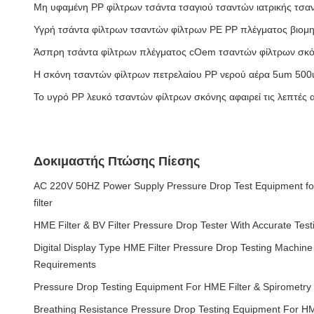
Μη υφαμένη PP φίλτρων τσάντα τσαγιού τσαντών ιατρικής τσ
Υγρή τσάντα φίλτρων τσαντών φίλτρων PE PP πλέγματος βιομη
Άσπρη τσάντα φίλτρων πλέγματος cOem τσαντών φίλτρων σκό
Η σκόνη τσαντών φίλτρων πετρελαίου PP νερού αέρα 5um 500um
Το υγρό PP λευκό τσαντών φίλτρων σκόνης αφαιρεί τις λεπτές
Δοκιμαστής Πτώσης Πίεσης
AC 220V 50HZ Power Supply Pressure Drop Test Equipment for
filter
HME Filter & BV Filter Pressure Drop Tester With Accurate Test
Digital Display Type HME Filter Pressure Drop Testing Machin
Requirements
Pressure Drop Testing Equipment For HME Filter & Spirometry F
Breathing Resistance Pressure Drop Testing Equipment For HME