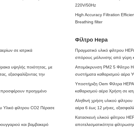
220V/50Hz
High Accuracy Filtration Effic
Breathing filter
Φίλτρο Hepa
ερίων σε ιατρικά
Πραγματικό υλικό φίλτρου HEPA
σπόρους μόλυνσης από γύρη κα
θρακα υψηλής ποιότητας, με
Απομάκρυνση PM2 5 Φίλτρο He
ας, εξασφαλίζοντας την
συστήματα καθαρισμού αέρα Υ
Υποστήριξη Oem Φίλτρα HEPA 
υ προσφέρουν προηγμένο
καθαρισμού αέρα Χρήση σε ιατ
Αληθινή χρήση υλικού φίλτρου
ου Υλικό φίλτρου CO2 Πέρασε
αέρα 6 έως 12 μήνες, εξασφαλ
Κατασκευή υλικού φίλτρου HE
φουγγαριού και βαμβακερό
αποτελεσματικότητα φίλτρωση