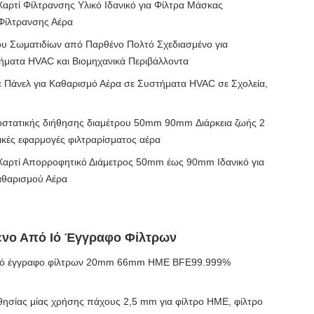
αρτί Φίλτρανσης Υλικό Ιδανικό για Φίλτρα Μάσκας
 Φίλτρανσης Αέρα
ου Σωματιδίων από Παρθένο Πολτό Σχεδιασμένο για
ματα HVAC και Βιομηχανικά Περιβάλλοντα
ε Πάνελ για Καθαρισμό Αέρα σε Συστήματα HVAC σε Σχολεία,
οστατικής διήθησης διαμέτρου 50mm 90mm Διάρκεια ζωής 2
ικές εφαρμογές φιλτραρίσματος αέρα
Χαρτί Απορροφητικό Διάμετρος 50mm έως 90mm Ιδανικό για
αθαρισμού Αέρα
ενο Από Ιό Έγγραφο Φίλτρων
 ιό έγγραφο φίλτρων 20mm 66mm HME BFE99.999%
θησίας μίας χρήσης πάχους 2,5 mm για φίλτρο HME, φίλτρο