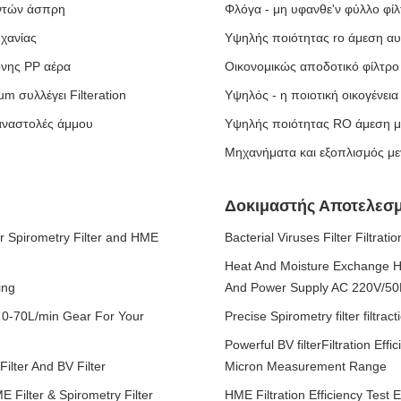
αντών άσπρη
Φλόγα - μη υφανθε'ν φύλλο φί
χανίας
Υψηλής ποιότητας ro άμεση α
νης PP αέρα
Οικονομικώς αποδοτικό φίλτρ
 συλλέγει Filteration
Υψηλός - η ποιοτική οικογένεια
 αναστολές άμμου
Υψηλής ποιότητας RO άμεση 
Μηχανήματα και εξοπλισμός με
Δοκιμαστής Αποτελεσμ
 Spirometry Filter and HME
Bacterial Viruses Filter Filtra
Heat And Moisture Exchange HME
ing
And Power Supply AC 220V/50
e 0-70L/min Gear For Your
Precise Spirometry filter filtra
Powerful BV filterFiltration E
ilter And BV Filter
Micron Measurement Range
 Filter & Spirometry Filter
HME Filtration Efficiency Te