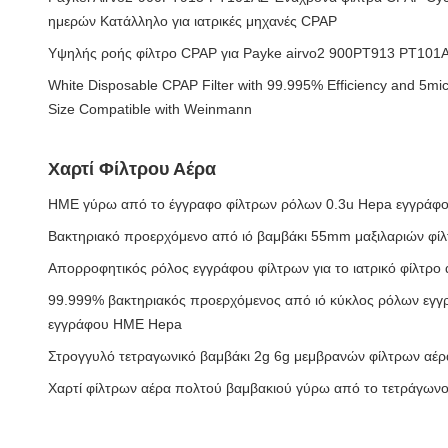
ημερών Κατάλληλο για ιατρικές μηχανές CPAP
Υψηλής ροής φίλτρο CPAP για Payke airvo2 900PT913 PT101
White Disposable CPAP Filter with 99.995% Efficiency and 5
Size Compatible with Weinmann
Χαρτί Φίλτρου Αέρα
HME γύρω από το έγγραφο φίλτρων ρόλων 0.3u Hepa εγγράφο
Βακτηριακό προερχόμενο από ιό βαμβάκι 55mm μαξιλαριών φί
Απορροφητικός ρόλος εγγράφου φίλτρων για το ιατρικό φίλτ
99.999% βακτηριακός προερχόμενος από ιό κύκλος ρόλων εγγ
εγγράφου HME Hepa
Στρογγυλό τετραγωνικό βαμβάκι 2g 6g μεμβρανών φίλτρων αέρ
Χαρτί φίλτρων αέρα πολτού βαμβακιού γύρω από το τετράγων