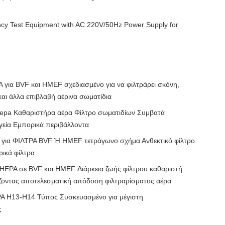
iency Test Equipment with AC 220V/50Hz Power Supply for
 για BVF και HMEF σχεδιασμένο για να φιλτράρει σκόνη,
ι άλλα επιβλαβή αέρινα σωματίδια
pa Καθαριστήρα αέρα Φίλτρο σωματιδίων Συμβατά
γεία Εμπορικά περιβάλλοντα
για ΦΙΛΤΡΑ BVF Ή HMEF τετράγωνο σχήμα Ανθεκτικό φίλτρο
ρικά φίλτρα
 HEPA σε BVF και HMEF Διάρκεια ζωής φίλτρου καθαριστή
ίζοντας αποτελεσματική απόδοση φιλτραρίσματος αέρα
PA H13-H14 Τύπος Συσκευασμένο για μέγιστη
ς