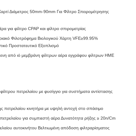
 Χαρτί Διάμετρος 50mm-90mm Για Φίλτρο Σπειρομέτρησης
έρα για φίλτρο CPAP και φίλτρο σπιρομετρίας
ιακό Φιλοτρόφημα Βιολογικού Χάρτη VFE≥99.95%
ικό Προστατευτικό Εξοπλισμό
ενη από ιό μεμβράνη φίλτρων αέρα εγγράφου φίλτρων HME
φίλτρου πετρελαίου με φυσίγγιο για συστήματα αντίστασης
ης πετρελαίου κινητήρα με υψηλή αντοχή στο σπάσιμο
 πετρελαίου για συμπιεστή αέρα Δυνατότητα ρήξης ≥ 20n/Cm
ρελαίου αυτοκινήτου Βελτιωμένη απόδοση φιλτραρίσματος