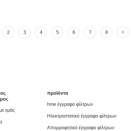
2
3
4
5
6
7
8
ος
προϊόντα
μος
hme έγγραφο φίλτρων
 με εμάς
Ηλεκτροστατικό έγγραφο φίλτρων
α
Απορροφητικό έγγραφο φίλτρων