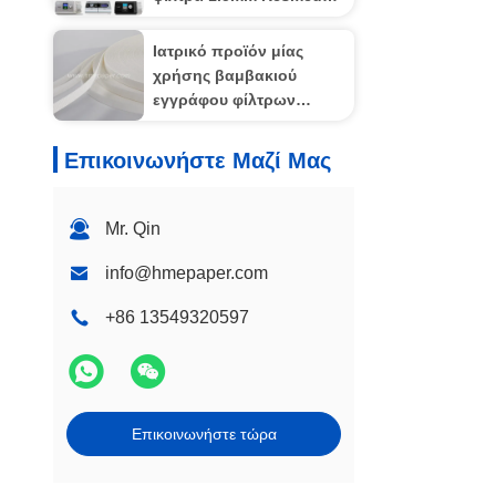
Cpap
Ιατρικό προϊόν μίας
χρήσης βαμβακιού
εγγράφου φίλτρων
αναπνοής Bacerial
προερχόμενο από ιό BV
Επικοινωνήστε Μαζί Μας
HME HMEF
Mr. Qin
info@hmepaper.com
+86 13549320597
Επικοινωνήστε τώρα