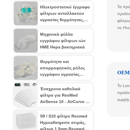
Τα προ
Ηλεκτροστατικό έγγραφο
φίλτρων ανταλλακτών
προϊόν
υγρασίας θερμότητας,
φίλτρω
μεμβράνη φίλτρων CPAP
τις Ην
Μηχανικά φύλλα
εγγράφου φίλτρων ιών
HME Hepa βακτηριακά
Θερμότητα και
απορροφητικός ρόλος
OEM
εγγράφου υγρασίας
ανταλλακτών HME
Το Lon
υγρασίας
Έναχρονα καθολικά
προϊόν
φίλτρα για ResMed
supply
AirSense 10 - AirCurve 10
- S9 - AirStart
S9 / S10 φίλτρο Resmed
Hypoallergenic σειράς,
φίλτρα 1.5mm Resmed