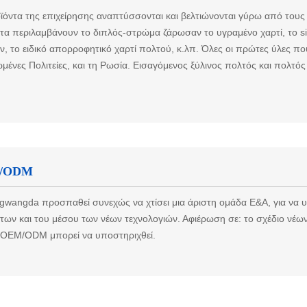
ϊόντα της επιχείρησης αναπτύσσονται και βελτιώνονται γύρω από τους
τα περιλαμβάνουν το διπλός-στρώμα ζάρωσαν το υγραμένο χαρτί, το sin
ν, το ειδικό απορροφητικό χαρτί πολτού, κ.λπ. Όλες οι πρώτες ύλες π
ωμένες Πολιτείες, και τη Ρωσία. Εισαγόμενος ξύλινος πολτός και πολτός
/ODM
gwangda προσπαθεί συνεχώς να χτίσει μια άριστη ομάδα Ε&Α, για να 
των και του μέσου των νέων τεχνολογιών. Αφιέρωση σε: το σχέδιο νέω
.OEM/ODM μπορεί να υποστηριχθεί.