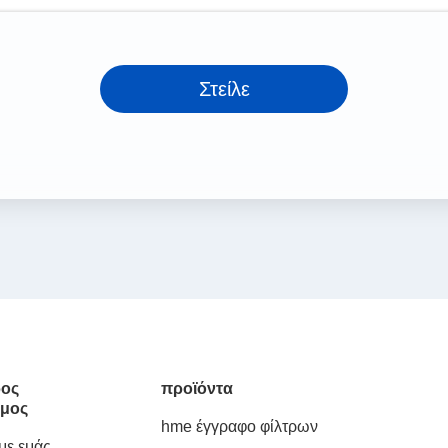
Στείλε
ος
προϊόντα
μος
hme έγγραφο φίλτρων
 με εμάς