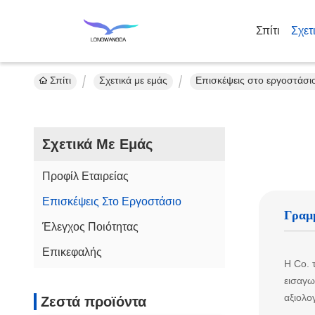
Σπίτι
Σχετ
Σπίτι
Σχετικά με εμάς
Επισκέψεις στο εργοστάσι
Σχετικά Με Εμάς
Προφίλ Εταιρείας
Επισκέψεις Στο Εργοστάσιο
Γραμ
Έλεγχος Ποιότητας
Επικεφαλής
Η Co. 
εισαγω
αξιολο
Ζεστά προϊόντα