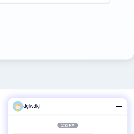
dglwdkj
Γρήγορη επικοινωνία
1:11 PM
Τηλεφώνημα