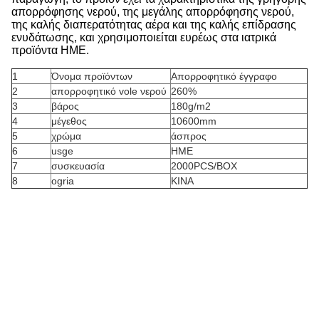
απορρόφησης νερού, της μεγάλης απορρόφησης νερού,
της καλής διαπερατότητας αέρα και της καλής επίδρασης
ενυδάτωσης, και χρησιμοποιείται ευρέως στα ιατρικά
προϊόντα HME.
1
Όνομα προϊόντων
Απορροφητικό έγγραφο
2
απορροφητικό vole νερού
260%
3
βάρος
180g/m2
4
μέγεθος
10600mm
5
χρώμα
άσπρος
6
usge
HME
7
συσκευασία
2000PCS/BOX
8
ogria
ΚΙΝΑ