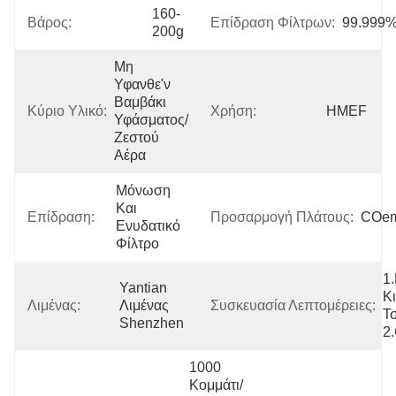
160-
Βάρος:
Επίδραση Φίλτρων:
99.999
200g
Μη 
Υφανθε'ν 
Βαμβάκι 
Κύριο Υλικό:
Χρήση:
HMEF
Υφάσματος/
Ζεστού 
Αέρα
Μόνωση 
Και 
Επίδραση:
Προσαρμογή Πλάτους:
COe
Ενυδατικό 
Φίλτρο
1.
Yantian 
Κι
Λιμένας:
Λιμένας 
Συσκευασία Λεπτομέρειες:
Τ
Shenzhen
2
1000 
Κομμάτι/