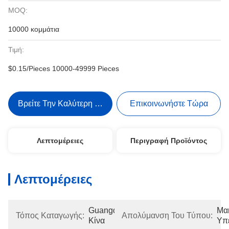
MOQ:
10000 κομμάτια
Τιμή:
$0.15/Pieces 10000-49999 Pieces
Βρείτε Την Καλύτερη Τιμή
Επικοινωνήστε Τώρα
Λεπτομέρειες
Περιγραφή Προϊόντος
Λεπτομέρειες
Guangdong, 
Μακ
Τόπος Καταγωγής:
Απολύμανση Του Τύπου:
Κίνα
Υπ