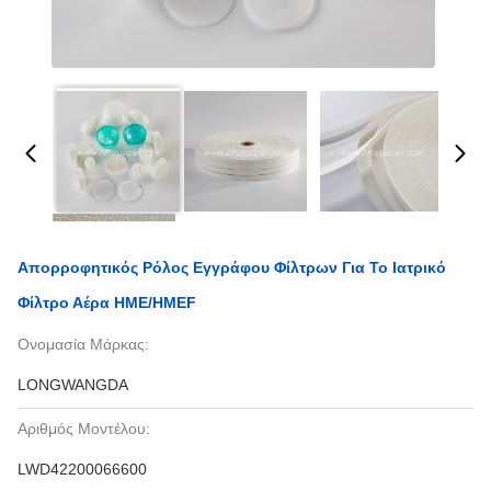
Απορροφητικός Ρόλος Εγγράφου Φίλτρων Για Το Ιατρικό
Φίλτρο Αέρα HME/HMEF
Ονομασία Μάρκας:
LONGWANGDA
Αριθμός Μοντέλου:
LWD42200066600