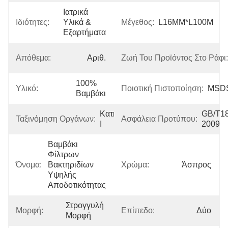
Ιατρικά 
Ιδιότητες:
Υλικά & 
Μέγεθος:
L16MM*L100M
Εξαρτήματα
Απόθεμα:
Αριθ.
Ζωή Του Προϊόντος Στο Ράφι:
100% 
Υλικό:
Ποιοτική Πιστοποίηση:
MSD
Βαμβάκι
Κατηγορία 
GB/T1
Ταξινόμηση Οργάνων:
Ασφάλεια Προτύπου:
Ι
2009
Βαμβάκι 
Φίλτρων 
Όνομα:
Βακτηριδίων 
Χρώμα:
Άσπρος
Υψηλής 
Αποδοτικότητας
Στρογγυλή 
Μορφή:
Επίπεδο:
Δύο
Μορφή