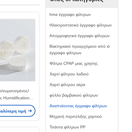
hme έγγραφο φίλτρων
Ηλεκτροστατικό έγγραφο φίλτρων
Απορροφητικό έγγραφο φίλτρων
Βακτηριακό προερχόμενο από ιό
έγγραφο φίλτρων
Φίλτρα CPAP μιας χρήσης
Χαρτί φίλτρου λαδιού
Χαρτί φίλτρου αέρα
/κυματισμένος/
φύλλο βαμβακιού φίλτρων
 Humidification
κλωμα αναπνοής
Αναπνέοντας έγγραφο φίλτρων
καλύτερη τιμή
ου φίλτρων
Μηχανή περιτύλιξης χαρτιού
Τσάντα φίλτρων PP