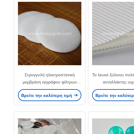
Στρογγυλή ηλεκτροστατική
Το λευκό ξύλινου πολ
μεμβράνη εγγράφου φίλτρων
ανταλλάκτης υγ
αναπνοής βαμβακιού βακτηριακή
θερμότητας των FO
Βρείτε την καλύτερη τιμή
Βρείτε την καλύτε