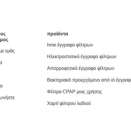
ος
προϊόντα
μος
hme έγγραφο φίλτρων
 με εμάς
Ηλεκτροστατικό έγγραφο φίλτρων
α
Απορροφητικό έγγραφο φίλτρων
Βακτηριακό προερχόμενο από ιό έγγρα
ιο
φίλτρων
Φίλτρα CPAP μιας χρήσης
νωνήστε
Χαρτί φίλτρου λαδιού
ς