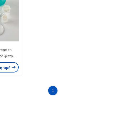
repe το
φο φίλτρων
ρη τιμή
1