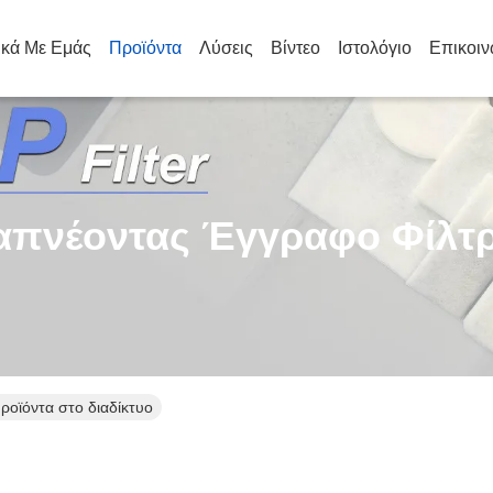
ικά Με Εμάς
Προϊόντα
Λύσεις
Βίντεο
Ιστολόγιο
Επικοιν
απνέοντας Έγγραφο Φίλτ
ροϊόντα στο διαδίκτυο