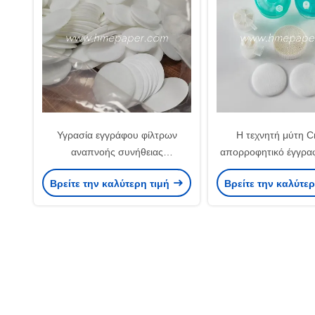
Υγρασία εγγράφου φίλτρων
Η τεχνητή μύτη C
αναπνοής συνήθειας
απορροφητικό έγγρα
επεξεργασίας και βαμβάκι
κυματιστό
Βρείτε την καλύτερη τιμή
Βρείτε την καλύτε
φίλτρων αερίου