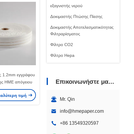
εξαγνιστής νερού
Δοκιμαστής Πτώσης Πίεσης
Δοκιμαστής Αποτελεσματικότητας
Φιλτραρίσματος
Φίλτρο CO2
Φίλτρο Hepa
ος 1.2mm εγγράφου
Επικοινωνήστε μαζί μας
ς HME απόγειου
καλύτερη τιμή
Mr. Qin
info@hmepaper.com
+86 13549320597