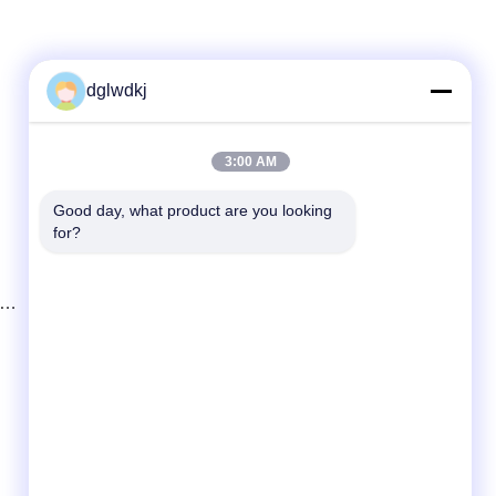
dglwdkj
Γρήγορη επικοινωνία
3:00 AM
Τηλεφώνημα
86-135-4928-4581
Good day, what product are you looking 
for?
Ηλεκτρονικό
info@hmepaper.com
φο
Διεύθυνση
3ος όροφος, κτίριο 5, Νο.9 Λεωφόρος
Shengli, πόλη Tongqiao, ζώνη υψηλής
τεχνολογίας Zhongkai, πόλη Huizhou,
επαρχία Guangdong, Κίνα