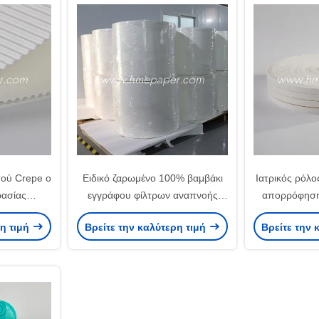
τού Crepe ο
Ειδικό ζαρωμένο 100% βαμβάκι
Ιατρικός ρόλ
ρασίας
εγγράφου φίλτρων αναπνοής
απορρόφηση
 χαρτιού
εγκαταστάσεων
ρη τιμή
Βρείτε την καλύτερη τιμή
Βρείτε την 