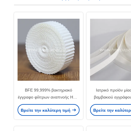
BFE 99,999% βακτηριακό
Ιατρικό προϊόν μία
έγγραφο φίλτρων αναπνοής HME
βαμβακιού εγγράφο
γύρω από το ηλεκτροστατικό
αναπνοής Bacerial π
Βρείτε την καλύτερη τιμή
Βρείτε την καλύτε
βαμβάκι
από ιό BV HME