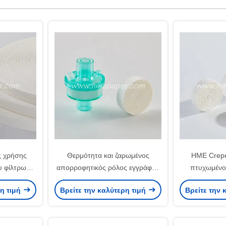
ς χρήσης
Θερμότητα και ζαρωμένος
HME Crepe
υ φίλτρων
απορροφητικός ρόλος εγγράφου
πτυχωμένος
ροερχόμενο
εγγράφου φίλτρων αναπνοής
ιατρικό κύ
ρη τιμή
Βρείτε την καλύτερη τιμή
Βρείτε την 
 HMEF
ανταλλακτών υγρασίας
εγγράφ