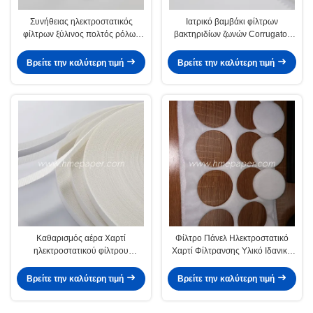
Συνήθειας ηλεκτροστατικός
Ιατρικό βαμβάκι φίλτρων
φίλτρων ξύλινος πολτός ρόλων
βακτηριδίων ζωνών Corrugator
χαρτιού χαρτιού απορροφητικός
φίλτρων αέρα HME
HME κυματιστός
Βρείτε την καλύτερη τιμή
Βρείτε την καλύτερη τιμή
Καθαρισμός αέρα Χαρτί
Φίλτρο Πάνελ Ηλεκτροστατικό
ηλεκτροστατικού φίλτρου
Χαρτί Φίλτρανσης Υλικό Ιδανικό
Χαρακτηριστικά απορροφητήριος
για Φίλτρα Μάσκας Παρέχοντας
Οπτιμοποιημένες συσκευές
Ανθεκτικές Λύσεις Φίλτρανσης
Βρείτε την καλύτερη τιμή
Βρείτε την καλύτερη τιμή
φιλτραρίσματος HMEF
Αέρα