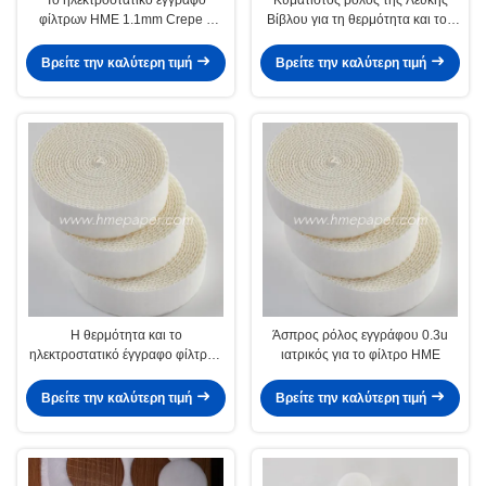
φίλτρων HME 1.1mm Crepe ο
Βίβλου για τη θερμότητα και τον
ρόλος εγγράφου
ανταλλάκτη υγρασίας
Βρείτε την καλύτερη τιμή
Βρείτε την καλύτερη τιμή
Η θερμότητα και το
Άσπρος ρόλος εγγράφου 0.3u
ηλεκτροστατικό έγγραφο φίλτρων
ιατρικός για το φίλτρο HME
ανταλλακτών υγρασίας ζάρωσαν
τους ρόλους εγγράφου
Βρείτε την καλύτερη τιμή
Βρείτε την καλύτερη τιμή