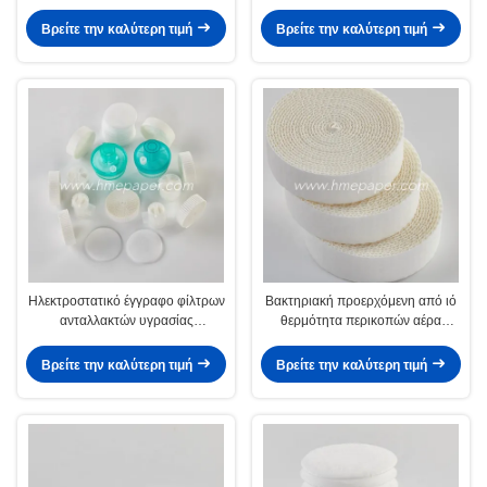
ηλεκτροστατικός
Βρείτε την καλύτερη τιμή
Βρείτε την καλύτερη τιμή
Ηλεκτροστατικό έγγραφο φίλτρων
Βακτηριακή προερχόμενη από ιό
ανταλλακτών υγρασίας
θερμότητα περικοπών αέρα
θερμότητας 54.5mm μεμβράνη
εγγράφου φίλτρων HME
φίλτρων
ηλεκτροστατική και ανταλλάκτης
Βρείτε την καλύτερη τιμή
Βρείτε την καλύτερη τιμή
υγρασίας