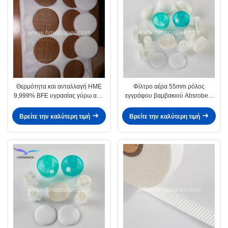
Θερμότητα και ανταλλαγή HME
Φίλτρο αέρα 55mm ρόλος
9,999% BFE υγρασίας γύρω από
εγγράφου βαμβακιού Absrobent
το ηλεκτροστατικό βαμβάκι
για ιατρικό HME
εγγράφου φίλτρων
Βρείτε την καλύτερη τιμή
Βρείτε την καλύτερη τιμή