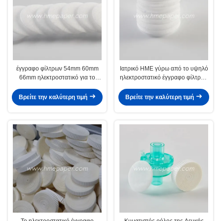
έγγραφο φίλτρων 54mm 60mm
Ιατρικό HME γύρω από το υψηλό
66mm ηλεκτροστατικό για το
ηλεκτροστατικό έγγραφο φίλτρων
φίλτρο HME/HMEF
βαμβακιού 1mm 5mm
VFE≥99.99%
Βρείτε την καλύτερη τιμή
Βρείτε την καλύτερη τιμή
Το ηλεκτροστατικό έγγραφο
Κυματιστός ρόλος της Λευκής