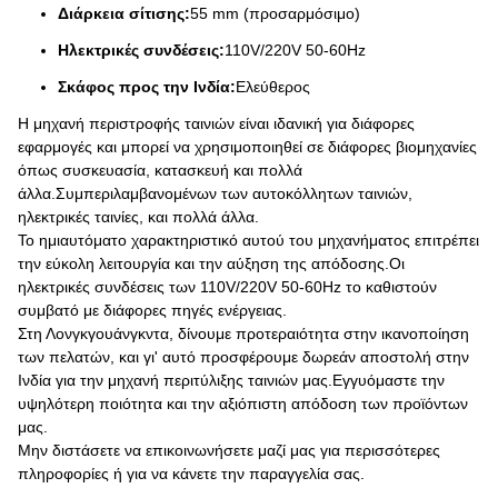
Διάρκεια σίτισης:
55 mm (προσαρμόσιμο)
Ηλεκτρικές συνδέσεις:
110V/220V 50-60Hz
Σκάφος προς την Ινδία:
Ελεύθερος
Η μηχανή περιστροφής ταινιών είναι ιδανική για διάφορες
εφαρμογές και μπορεί να χρησιμοποιηθεί σε διάφορες βιομηχανίες
όπως συσκευασία, κατασκευή και πολλά
άλλα.Συμπεριλαμβανομένων των αυτοκόλλητων ταινιών,
ηλεκτρικές ταινίες, και πολλά άλλα.
Το ημιαυτόματο χαρακτηριστικό αυτού του μηχανήματος επιτρέπει
την εύκολη λειτουργία και την αύξηση της απόδοσης.Οι
ηλεκτρικές συνδέσεις των 110V/220V 50-60Hz το καθιστούν
συμβατό με διάφορες πηγές ενέργειας.
Στη Λονγκγουάνγκντα, δίνουμε προτεραιότητα στην ικανοποίηση
των πελατών, και γι' αυτό προσφέρουμε δωρεάν αποστολή στην
Ινδία για την μηχανή περιτύλιξης ταινιών μας.Εγγυόμαστε την
υψηλότερη ποιότητα και την αξιόπιστη απόδοση των προϊόντων
μας.
Μην διστάσετε να επικοινωνήσετε μαζί μας για περισσότερες
πληροφορίες ή για να κάνετε την παραγγελία σας.