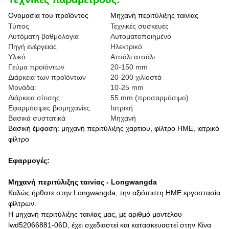
Ονομασία του προϊόντος
Μηχανή περιτύλιξης ταινίας
Τύπος
Τεχνικές συσκευές
Αυτόματη βαθμολογία
Αυτοματοποιημένο
Πηγή ενέργειας
Ηλεκτρικό
Υλικό
Ατσάλι ατσάλι
Γεύμα προϊόντων
20-150 mm
Διάρκεια των προϊόντων
20-200 χιλιοστά
Μονάδα:
10-25 mm
Διάρκεια σίτισης
55 mm (προσαρμόσιμο)
Εφαρμόσιμες βιομηχανίες
Ιατρική
Βασικά συστατικά
Μηχανή
Βασική έμφαση: μηχανή περιτύλιξης χαρτιού, φίλτρο HME, ιατρικό
φίλτρο
Εφαρμογές:
Μηχανή περιτύλιξης ταινίας - Longwangda
Καλώς ήρθατε στην Longwangda, την αξιόπιστη HME εργοστασία
φίλτρων.
Η μηχανή περιτύλιξης ταινίας μας, με αριθμό μοντέλου
lwd52066881-06D, έχει σχεδιαστεί και κατασκευαστεί στην Κίνα