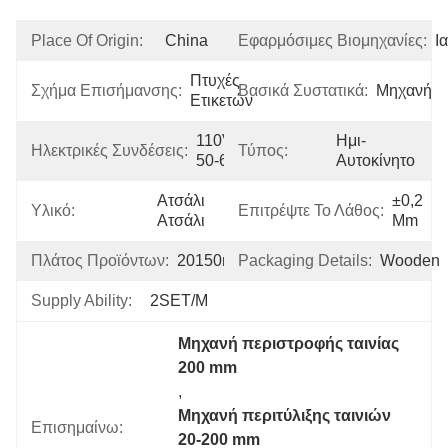
Place Of Origin:
China
Εφαρμόσιμες Βιομηχανίες:
Ι
Πτυχές 
Σχήμα Επισήμανσης:
Βασικά Συστατικά:
Μηχανή
Ετικετών
110V/220V 
Ημι-
Ηλεκτρικές Συνδέσεις:
Τύπος:
50-60Hz
Αυτοκίνητο
Ατσάλι 
±0,2 
Υλικό:
Επιτρέψτε Το Λάθος:
Ατσάλι
Mm
Πλάτος Προϊόντων:
20150mm
Packaging Details:
Wooden
Supply Ability:
2SET/M
Μηχανή περιστροφής ταινίας 
200 mm
, 
Μηχανή περιτύλιξης ταινιών 
Επισημαίνω:
20-200 mm