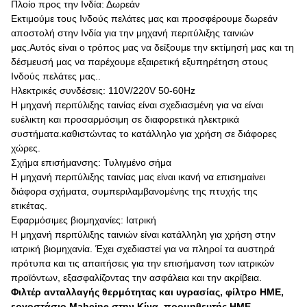
Πλοίο προς την Ινδία: Δωρεάν
Εκτιμούμε τους Ινδούς πελάτες μας και προσφέρουμε δωρεάν
αποστολή στην Ινδία για την μηχανή περιτύλιξης ταινιών
μας.Αυτός είναι ο τρόπος μας να δείξουμε την εκτίμησή μας και τη
δέσμευσή μας να παρέχουμε εξαιρετική εξυπηρέτηση στους
Ινδούς πελάτες μας..
Ηλεκτρικές συνδέσεις: 110V/220V 50-60Hz
Η μηχανή περιτύλιξης ταινίας είναι σχεδιασμένη για να είναι
ευέλικτη και προσαρμόσιμη σε διαφορετικά ηλεκτρικά
συστήματα.καθιστώντας το κατάλληλο για χρήση σε διάφορες
χώρες.
Σχήμα επισήμανσης: Τυλιγμένο σήμα
Η μηχανή περιτύλιξης ταινίας μας είναι ικανή να επισημαίνει
διάφορα σχήματα, συμπεριλαμβανομένης της πτυχής της
ετικέτας.
Εφαρμόσιμες βιομηχανίες: Ιατρική
Η μηχανή περιτύλιξης ταινιών είναι κατάλληλη για χρήση στην
ιατρική βιομηχανία. Έχει σχεδιαστεί για να πληροί τα αυστηρά
πρότυπα και τις απαιτήσεις για την επισήμανση των ιατρικών
προϊόντων, εξασφαλίζοντας την ασφάλεια και την ακρίβεια.
Φιλτέρ ανταλλαγής θερμότητας και υγρασίας, φίλτρο HME,
εργοστάσιο Mahcine στην Κίνα, προμηθευτής HME