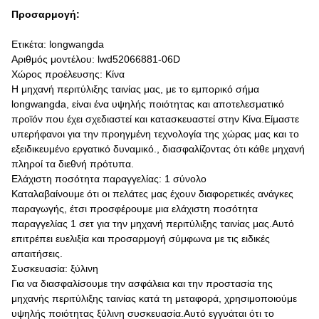
Προσαρμογή:
Ετικέτα: longwangda
Αριθμός μοντέλου: lwd52066881-06D
Χώρος προέλευσης: Κίνα
Η μηχανή περιτύλιξης ταινίας μας, με το εμπορικό σήμα
longwangda, είναι ένα υψηλής ποιότητας και αποτελεσματικό
προϊόν που έχει σχεδιαστεί και κατασκευαστεί στην Κίνα.Είμαστε
υπερήφανοι για την προηγμένη τεχνολογία της χώρας μας και το
εξειδικευμένο εργατικό δυναμικό., διασφαλίζοντας ότι κάθε μηχανή
πληροί τα διεθνή πρότυπα.
Ελάχιστη ποσότητα παραγγελίας: 1 σύνολο
Καταλαβαίνουμε ότι οι πελάτες μας έχουν διαφορετικές ανάγκες
παραγωγής, έτσι προσφέρουμε μια ελάχιστη ποσότητα
παραγγελίας 1 σετ για την μηχανή περιτύλιξης ταινίας μας.Αυτό
επιτρέπει ευελιξία και προσαρμογή σύμφωνα με τις ειδικές
απαιτήσεις.
Συσκευασία: ξύλινη
Για να διασφαλίσουμε την ασφάλεια και την προστασία της
μηχανής περιτύλιξης ταινίας κατά τη μεταφορά, χρησιμοποιούμε
υψηλής ποιότητας ξύλινη συσκευασία.Αυτό εγγυάται ότι το