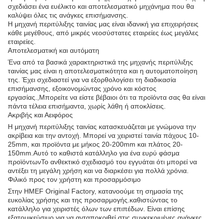
σχεδιάσει ένα ευέλικτο και αποτελεσματικό μηχάνημα που θα
καλύψει όλες τις ανάγκες επισήμανσης.
Η μηχανή περιτύλιξης ταινίας μας είναι ιδανική για επιχειρήσεις
κάθε μεγέθους, από μικρές νεοσύστατες εταιρείες έως μεγάλες
εταιρείες.
Αποτελεσματική και αυτόματη
Ένα από τα βασικά χαρακτηριστικά της μηχανής περιτύλιξης
ταινίας μας είναι η αποτελεσματικότητα και η αυτοματοποίηση
της. Έχει σχεδιαστεί για να εξορθολογίσει τη διαδικασία
επισήμανσης, εξοικονομώντας χρόνο και κόστος
εργασίας.,Μπορείτε να είστε βέβαιοι ότι τα προϊόντα σας θα είναι
πάντα τέλεια επισήμαντα, χωρίς λάθη ή αποκλίσεις.
Ακριβής και Αειφόρος
Η μηχανή περιτύλιξης ταινίας κατασκευάζεται με γνώμονα την
ακρίβεια και την αντοχή. Μπορεί να χειριστεί ταινία πάχους 10-
25mm, και προϊόντα με μήκος 20-200mm και πλάτος 20-
150mm.Αυτό το καθιστά κατάλληλο για ένα ευρύ φάσμα
προϊόντωνΤο ανθεκτικό σχεδιασμό του εγγυάται ότι μπορεί να
αντέξει τη μεγάλη χρήση και να διαρκέσει για πολλά χρόνια.
Φιλικό προς τον χρήστη και προσαρμόσιμο
Στην HMEF Original Factory, κατανοούμε τη σημασία της
ευκολίας χρήσης και της προσαρμογής.καθιστώντας το
κατάλληλο για χειριστές όλων των επιπέδων. Είναι επίσης
εξατομικεύσιμο για να ανταποκριθεί στις συγκεκριμένες ανάγκες