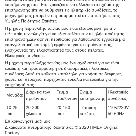
επισήμανσης σας. Είτε χρειάζεστε να αλλάξετε το σχήμα της
επισήμανσης είτε να ρυθμίσετε τις ηλεκτρικές συνδέσεις, το
μηχάνημά μας μπορεί να προσαρμοστεί στις απαιτήσεις σας.
Υψηλής Ποιότητας Ετικέτες
Η μηχανή περιτύλιξης ταινίας μας είναι εξοπλισμένη με την
τελευταία τεχνολογία για να εξασφαλίσει την υψηλής ποιότητας
επισήμανση.Δεν αφήνει περιθώριο για λάθος.Αυτό εγγυάται μια
επαγγελματική και κομψή εμφάνιση για τα προϊόντα σας,
ενισχύοντας την ελκυστικότητά τους στους πελάτες.
Ηλεκτρικές συνδέσεις
Η μηχανή περιτύλιξης ταινίας μας έχει σχεδιαστεί για να είναι
ευέλικτη και προσαρμόσιμη σε διαφορετικές ηλεκτρικές
συνδέσεις.Αυτό το καθιστά κατάλληλο για χρήση σε διάφορες
χώρες και περιοχές, παρέχοντας ευκολία και ευελιξία για την
επιχείρησή σας.
Διάρκεια των
Γεύμα
Σχήμα
Ηλεκτρικές
Μονάδα:
προϊόντων
προϊόντων
επισήμανσης
συνδέσεις
10-25
20-200
20-150
Τύπωση
110V/220V
mm
χιλιοστά
mm
ετικέτας
50-60Hz
Επικοινωνήστε μαζί μας
Δικαιώματα πνευματικής ιδιοκτησίας © 2020 HMEF Original
Factory.