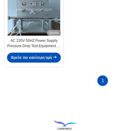
βίντεο
AC 220V 50HZ Power Supply
Pressure Drop Test Equipment for
Spirometry Filter and HME filter
Βρείτε την καλύτερη τιμή
1