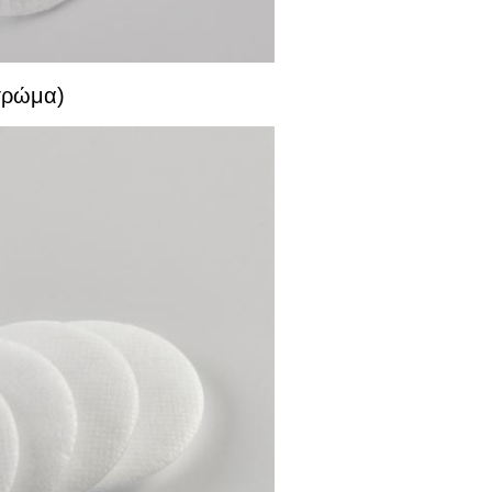
στρώμα)