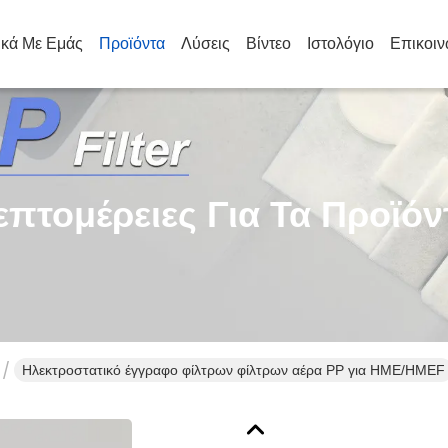
ικά Με Εμάς
Προϊόντα
Λύσεις
Βίντεο
Ιστολόγιο
Επικοιν
επτομέρειες Για Τα Προϊόν
Ηλεκτροστατικό έγγραφο φίλτρων φίλτρων αέρα PP για HME/HMEF