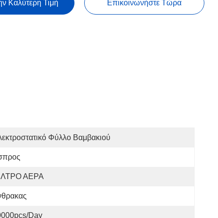
ην Καλύτερη Τιμή
Επικοινωνήστε Τώρα
λεκτροστατικό Φύλλο Βαμβακιού
σπρος
ΙΛΤΡΟ ΑΕΡΑ
νθρακας
0000pcs/day