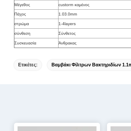
Μέγεθος
custorm καμένος
Πάχος
1.03.0mm
στρώμα
1-4layers
σύνθεση
Σύνθετος
Συσκευασία
Άνθρακας
Ετικέτες:
Βαμβάκι Φίλτρων Βακτηριδίων 1.