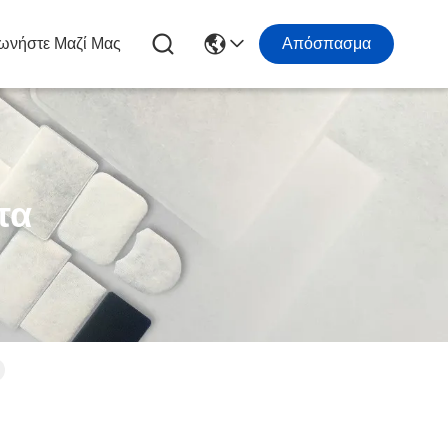
ωνήστε Μαζί Μας
Απόσπασμα
τα