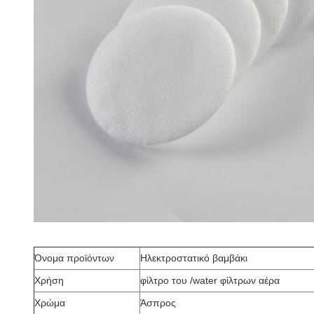
Όνομα προϊόντων
Ηλεκτροστατικό βαμβάκι
Χρήση
φίλτρο του /water φίλτρων αέρα
Χρώμα
Άσπρος