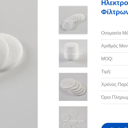
Ηλεκτρο
Φίλτρω
Ονομασία Μά
Αριθμός Μον
MOQ:
Τιμή:
Χρόνος Παρ
Όροι Πληρωμ