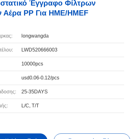
στατικό Έγγραφο Φίλτρων
ν Αέρα PP Για HME/HMEF
ρκας:
longwangda
τέλου:
LWD520666003
10000pcs
usd0.06-0.12/pcs
άδοσης:
25-35DAYS
ής:
L/C, T/T