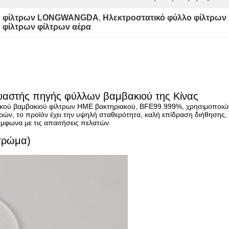
φο φίλτρων LONGWANGDA
, 
Ηλεκτροστατικό φύλλο φίλτρω
 φίλτρων φίλτρων αέρα
υαστής πηγής φύλλων βαμβακιού της Κίνας
ικού βαμβακιού φίλτρων HME βακτηριακού, BFE99.999%, χρησιμοποιώντ
ρών, το προϊόν έχει την υψηλή σταθερότητα, καλή επίδραση διήθησης,
μφωνα με τις απαιτήσεις πελατών.
τρώμα)