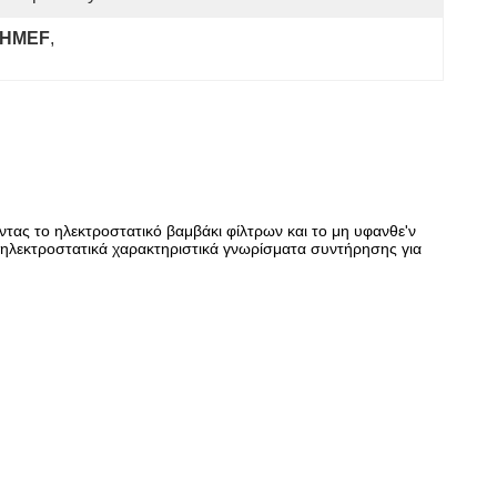
ν HMEF
, 
ας το ηλεκτροστατικό βαμβάκι φίλτρων και το μη υφανθε'ν
 ηλεκτροστατικά χαρακτηριστικά γνωρίσματα συντήρησης για