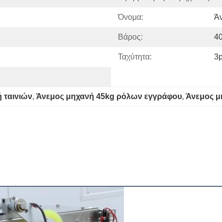
Όνομα:
Ά
Βάρος:
4
Ταχύτητα:
3p
 ταινιών
, 
Άνεμος μηχανή 45kg ρόλων εγγράφου
, 
Άνεμος μ