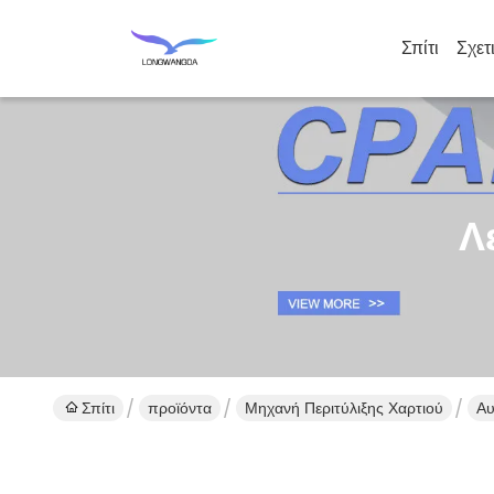
Σπίτι
Σχετ
Λ
Σπίτι
προϊόντα
Μηχανή Περιτύλιξης Χαρτιού
Αυ