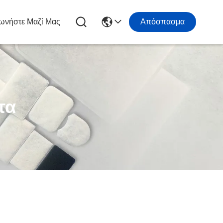
ωνήστε Μαζί Μας
Απόσπασμα
τα