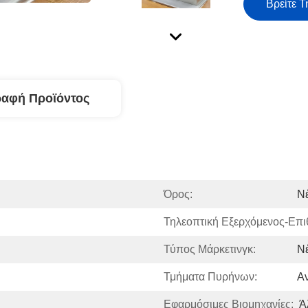
Βρείτε Τ
ραφή Προϊόντος
Όρος:
Ν
Τηλεοπτική Εξερχόμενος-Επ
Τύπος Μάρκετινγκ:
Ν
Τμήματα Πυρήνων:
Αν
Εφαρμόσιμες Βιομηχανίες:
Ά