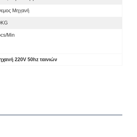
νεμος Μηχανή
0KG
cs/min
ηχανή 220V 50hz ταινιών