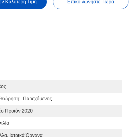
ην Καλύτερη Τιμή
Επικοινωνήστε Τώρα
έος
ιθεώρηση:
Παρεχόμενος
έο Προϊόν 2020
τλία
λλα, Ιατρικά Όργανα