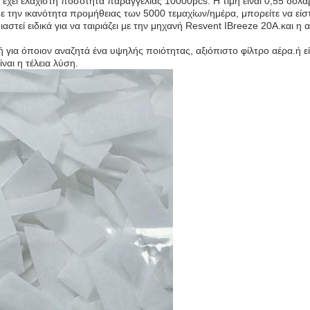
 έχει ελάχιστη ποσότητα παραγγελίας 10000pcs. Η τιμή είναι 0,55 δολάρ
ε την ικανότητα προμήθειας των 5000 τεμαχίων/ημέρα, μπορείτε να είστ
διαστεί ειδικά για να ταιριάζει με την μηχανή Resvent IBreeze 20A.και
ογή για όποιον αναζητά ένα υψηλής ποιότητας, αξιόπιστο φίλτρο αέρα.ή ε
ναι η τέλεια λύση.