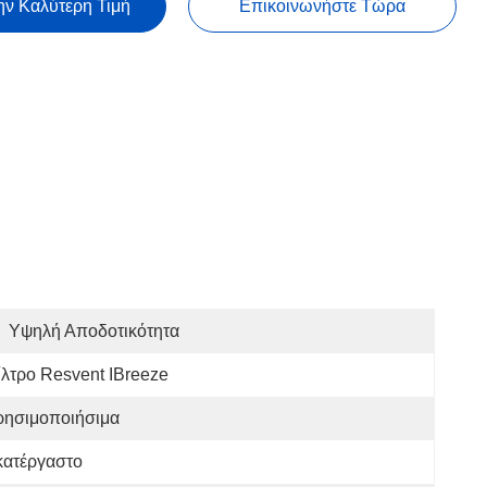
ην Καλύτερη Τιμή
Επικοινωνήστε Τώρα
Υψηλή Αποδοτικότητα
λτρο Resvent IBreeze
ρησιμοποιήσιμα
κατέργαστο