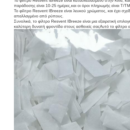
Το φίλτρο Resvent IBreeze είναι κατασκευασμένο στην Κίνα, και
παράδοσης είναι 10-25 ημέρες,και οι όροι πληρωμής είναι T/TΜ
Το φίλτρο Resvent IBreeze είναι λευκού χρώματος, και έχει σχε
απαλλαγμένο από ρύπους.
Συνολικά, το φίλτρο Resvent IBreeze είναι μια εξαιρετική επιλ
καλύτερη δυνατή φροντίδα στους ασθενείς σαςΑυτό το φίλτρο εί