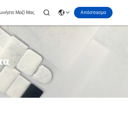
ωνήστε Μαζί Μας
Απόσπασμα
τα