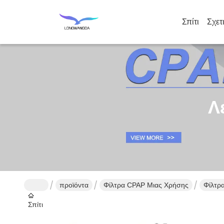
Σπίτι
Σχετ
Λ
προϊόντα
Φίλτρα CPAP Μιας Χρήσης
Φίλτρ
Σπίτι