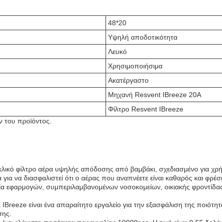
48*20
Υψηλή αποδοτικότητα
Λευκό
Χρησιμοποιήσιμα
Ακατέργαστο
Μηχανή Resvent IBreeze 20A
Φίλτρο Resvent IBreeze
ν του προϊόντος.
λικό φίλτρο αέρα υψηλής απόδοσης από βαμβάκι, σχεδιασμένο για χρή
για να διασφαλιστεί ότι ο αέρας που αναπνέετε είναι καθαρός και φρέσ
κιλία εφαρμογών, συμπεριλαμβανομένων νοσοκομείων, οικιακής φροντίδα
nt IBreeze είναι ένα απαραίτητο εργαλείο για την εξασφάλιση της ποιότ
σης.