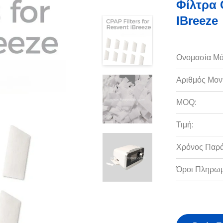
Φίλτρα 
IBreeze
Ονομασία Μά
Αριθμός Μον
MOQ:
Τιμή:
Χρόνος Παρ
Όροι Πληρωμ