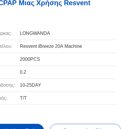
CPAP Μιας Χρήσης Resvent
ρκας:
LONGWANDA
τέλου:
Resvent iBreeze 20A Machine
2000PCS
0.2
άδοσης:
10-25DAY
ής:
T/T