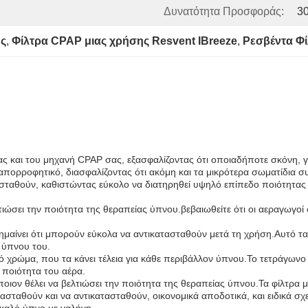
Δυνατότητα Προσφοράς:
3
ης
, 
Φίλτρα CPAP μιας χρήσης Resvent IBreeze
, 
Ρεσβέντα Φ
ς και του μηχανή CPAP σας, εξασφαλίζοντας ότι οποιαδήποτε σκόνη, γ
 απορροφητικό, διασφαλίζοντας ότι ακόμη και τα μικρότερα σωματίδια σ
ασταθούν, καθιστώντας εύκολο να διατηρηθεί υψηλό επίπεδο ποιότητας 
ελτιώσει την ποιότητα της θεραπείας ύπνου.βεβαιωθείτε ότι οι αεραγωγο
ημαίνει ότι μπορούν εύκολα να αντικατασταθούν μετά τη χρήση.Αυτό τα
 ύπνου του.
 χρώμα, που τα κάνει τέλεια για κάθε περιβάλλον ύπνου.Το τετράγωνο φί
 ποιότητα του αέρα.
όποιον θέλει να βελτιώσει την ποιότητα της θεραπείας ύπνου.Τα φίλτρα
σταθούν και να αντικατασταθούν, οικονομικά αποδοτικά, και ειδικά σχε