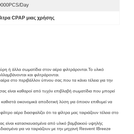
0000PCS/Day
ίλτρα CPAP μιας χρήσης
ύρη ή άλλα σωματίδια στον αέρα φιλτράρονται.Το υλικό
υλλαμβάνονται και φιλτράρονται.
αέρα στο περιβάλλον ύπνου σας.που τα κάνει τέλεια για την
ί σας είναι καθαροί από τυχόν επιβλαβή σωματίδια που μπορεί
 καθιστά οικονομικά αποδοτική λύση για όποιον επιθυμεί να
λτρο αέρα διασφαλίζει ότι τα φίλτρα μας ταιριάζουν τέλεια στο
 μας είναι κατασκευασμένα από υλικό βαμβακιού υψηλής
διασμένα για να ταιριάζουν με την μηχανή Resvent IBreeze