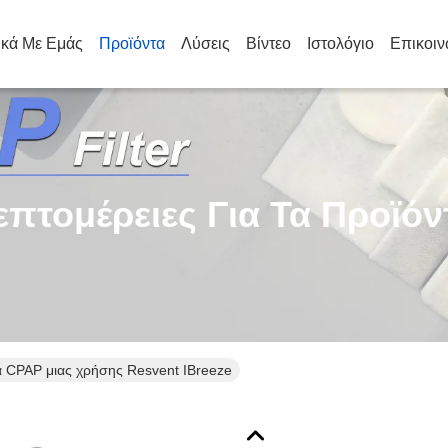
ικά Με Εμάς
Προϊόντα
Λύσεις
Βίντεο
Ιστολόγιο
Επικοιν
επτομέρειες Για Τα Προϊόν
α CPAP μιας χρήσης Resvent IBreeze