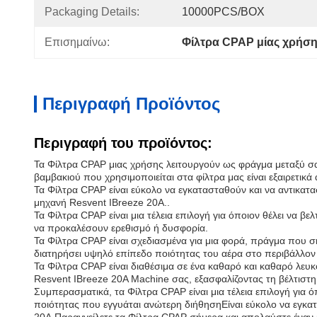
Packaging Details:
10000PCS/BOX
Επισημαίνω:
Φίλτρα CPAP μίας χρήσ
Περιγραφή Προϊόντος
Περιγραφή του προϊόντος:
Τα Φίλτρα CPAP μιας χρήσης λειτουργούν ως φράγμα μεταξύ σα
βαμβακιού που χρησιμοποιείται στα φίλτρα μας είναι εξαιρετικά
Τα Φίλτρα CPAP είναι εύκολο να εγκατασταθούν και να αντικατ
μηχανή Resvent IBreeze 20A..
Τα Φίλτρα CPAP είναι μια τέλεια επιλογή για όποιον θέλει να β
να προκαλέσουν ερεθισμό ή δυσφορία.
Τα Φίλτρα CPAP είναι σχεδιασμένα για μια φορά, πράγμα που σ
διατηρήσει υψηλό επίπεδο ποιότητας του αέρα στο περιβάλλον
Τα Φίλτρα CPAP είναι διαθέσιμα σε ένα καθαρό και καθαρό λευκό
Resvent IBreeze 20A Machine σας, εξασφαλίζοντας τη βέλτιστη
Συμπερασματικά, τα Φίλτρα CPAP είναι μια τέλεια επιλογή για 
ποιότητας που εγγυάται ανώτερη διήθησηΕίναι εύκολο να εγκατα