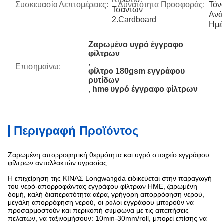
Συσκευασία Λεπτομέρειες:
Δυνατότητα Προσφοράς:
Τόνο
Τσαντών 
Ανά  
2.Cardboard
Ημ
Ζαρωμένο υγρό έγγραφο 
φίλτρων
, 
Επισημαίνω:
φίλτρο 180gsm εγγράφου 
ρυτίδων
, 
hme υγρό έγγραφο φίλτρων
Περιγραφή Προϊόντος
Ζαρωμένη απορροφητική θερμότητα και υγρό στοιχείο εγγράφου
φίλτρων ανταλλακτών υγρασίας
Η επιχείρηση της ΚΙΝΑΣ Longwangda ειδικεύεται στην παραγωγή
του νερό-απορροφώντας εγγράφου φίλτρων HME, ζαρωμένη
δομή, καλή διαπερατότητα αέρα, γρήγορη απορρόφηση νερού,
μεγάλη απορρόφηση νερού, οι ρόλοι εγγράφου μπορούν να
προσαρμοστούν και περικοπή σύμφωνα με τις απαιτήσεις
πελατών, να ταξινομήσουν: 10mm-30mm/roll, μπορεί επίσης να