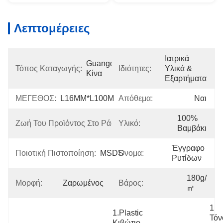
Λεπτομέρειες
Ιατρικά 
Guangdong, 
Τόπος Καταγωγής:
Ιδιότητες:
Υλικά & 
Κίνα
Εξαρτήματα
ΜΕΓΕΘΟΣ:
L16MM*L100M
Απόθεμα:
Ναι
2 
100% 
Ζωή Του Προϊόντος Στο Ράφι:
Υλικό:
Έτη
Βαμβάκι
Έγγραφο 
Ποιοτική Πιστοποίηση:
MSDS
Όνομα:
Ρυτίδων
180g/
Μορφή:
Ζαρωμένος
Βάρος:
㎡
1 
1.Plastic 
Τόν
Κιβώτιο 